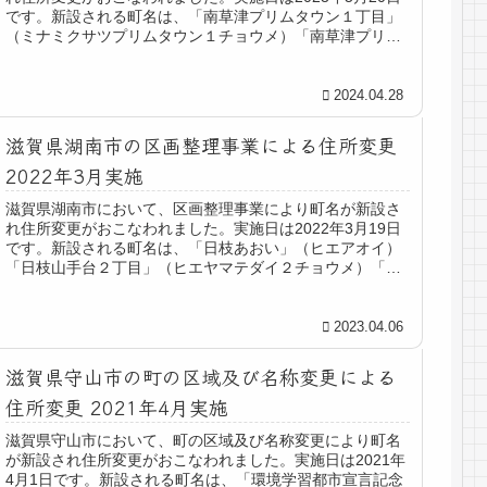
です。新設される町名は、「南草津プリムタウン１丁目」
（ミナミクサツプリムタウン１チョウメ）「南草津プリム
タウン２丁目」（ミナミクサツプリムタウン２チョウメ）
「南草津プリムタウン３丁目」（ミナミクサツプリムタウ
ン３チョウメ）「南草津プリムタウン４丁目」（ミナミク
2024.04.28
サツプリムタウン４チョウメ）です。従来の住所は、「野
路町」「南笠町」「矢橋町」 他 です。
滋賀県湖南市の区画整理事業による住所変更
2022年3月実施
滋賀県湖南市において、区画整理事業により町名が新設さ
れ住所変更がおこなわれました。実施日は2022年3月19日
です。新設される町名は、「日枝あおい」（ヒエアオイ）
「日枝山手台２丁目」（ヒエヤマテダイ２チョウメ）「日
枝山手台３丁目」（ヒエヤマテダイ３チョウメ）です。従
来の住所は、「岩根」 他 です。
2023.04.06
滋賀県守山市の町の区域及び名称変更による
住所変更 2021年4月実施
滋賀県守山市において、町の区域及び名称変更により町名
が新設され住所変更がおこなわれました。実施日は2021年
4月1日です。新設される町名は、「環境学習都市宣言記念