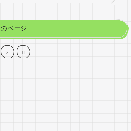
次のページ
次
2
へ