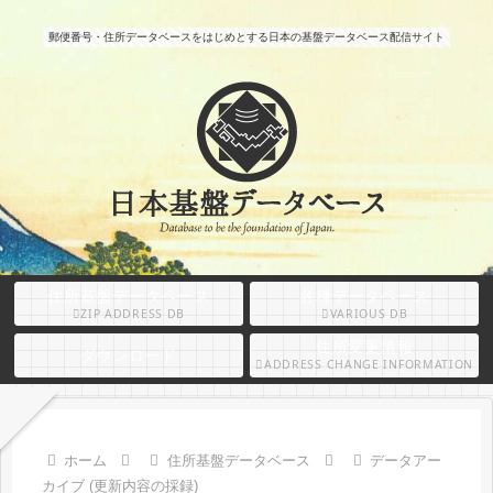
郵便番号・住所データベースをはじめとする日本の基盤データベース配信サイト
住所基盤データベース
各種データベース
ZIP ADDRESS DB
VARIOUS DB
住所変更情報
ダウンロード
ADDRESS CHANGE INFORMATION
ホーム
住所基盤データベース
データアー
カイブ (更新内容の採録)