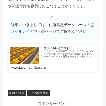
や関連付けも容易におこなうことができます。
詳細につきましては、住所基盤データベースの
フ
ァイルレイアウト
のページでご確認ください
ファイルレイアウト
ここでは、住所基盤データベースのファイルレ
イアウト及びデータの仕様を掲載しています。
データレイアウト項目名称タイプ（桁）サンプ
ル住所キーコードX（12）041010003001新住
所キーコードX（12）000000000000順序コー
ドX（...
www.japan-database.jp
01 北海道
住所変更情報
スポンサーリンク