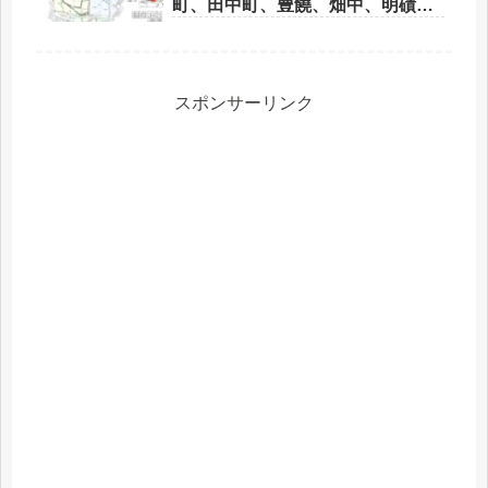
町、田中町、豊饒、畑中、明磧
町、永興、竹の上、中の瀬団地
区） 2020年1月実施
スポンサーリンク