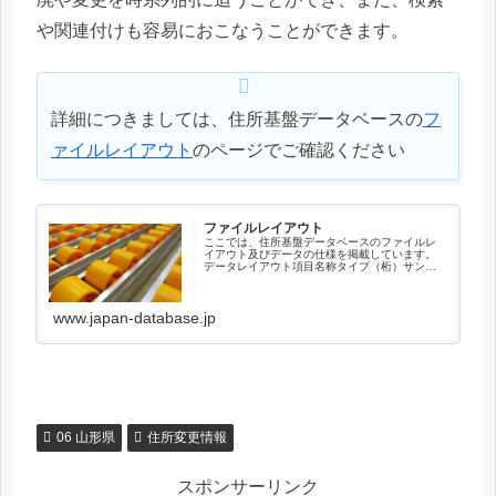
や関連付けも容易におこなうことができます。
詳細につきましては、住所基盤データベースの
フ
ァイルレイアウト
のページでご確認ください
ファイルレイアウト
ここでは、住所基盤データベースのファイルレ
イアウト及びデータの仕様を掲載しています。
データレイアウト項目名称タイプ（桁）サンプ
ル住所キーコードX（12）041010003001新住
所キーコードX（12）000000000000順序コー
ドX（...
www.japan-database.jp
06 山形県
住所変更情報
スポンサーリンク