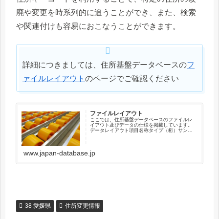
廃や変更を時系列的に追うことができ、また、検索
や関連付けも容易におこなうことができます。
詳細につきましては、住所基盤データベースの
フ
ァイルレイアウト
のページでご確認ください
ファイルレイアウト
ここでは、住所基盤データベースのファイルレ
イアウト及びデータの仕様を掲載しています。
データレイアウト項目名称タイプ（桁）サンプ
ル住所キーコードX（12）041010003001新住
所キーコードX（12）000000000000順序コー
ドX（...
www.japan-database.jp
38 愛媛県
住所変更情報