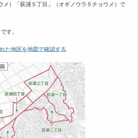
ウメ）「荻浦５丁目」（オギノウラ５チョウメ）で
 です。
れた地区を地図で確認する