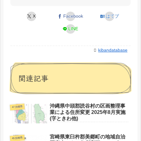
X
Facebook
はてブ
LINE
kibandatabase
関連記事
沖縄県中頭郡読谷村の区画整理事
47 沖縄県
業による住所変更 2025年8月実施
(字ときわ他)
宮崎県東臼杵郡美郷町の地域自治
45 宮崎県