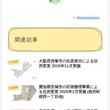
LINE
kibandatabase
関連記事
大阪府貝塚市の住居表示による住
27 大阪府
所変更 2016年11月実施
愛知県安城市の区画整理事業によ
23 愛知県
る住所変更 2025年1月実施 (桜井町
桜西一丁目他)