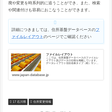
廃や変更を時系列的に追うことができ、また、検索
や関連付けも容易におこなうことができます。
詳細につきましては、住所基盤データベースの
フ
ァイルレイアウト
のページでご確認ください
ファイルレイアウト
ここでは、住所基盤データベースのファイルレ
イアウト及びデータの仕様を掲載しています。
データレイアウト項目名称タイプ（桁）サンプ
ル住所キーコードX（12）041010003001新住
所キーコードX（12）000000000000順序コー
ドX（...
www.japan-database.jp
17 石川県
住所変更情報