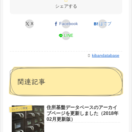
シェアする
X
Facebook
はてブ
LINE
kibandatabase
関連記事
住所基盤データベースのアーカイ
コ
ンテンツ変更情報
ブページを更新しました（2018年
02月更新版）