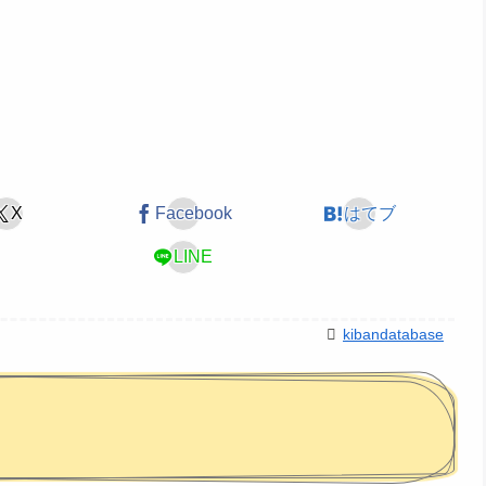
X
Facebook
はてブ
LINE
kibandatabase