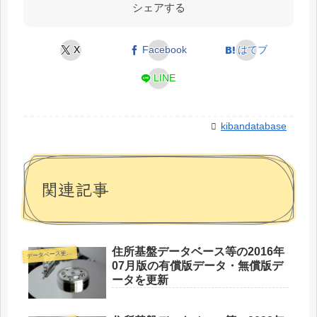
シェアする
X
Facebook
はてブ
LINE
kibandatabase
関連記事
住所基盤データベース等の2016年
デ
ータベース更新情報
07月版の有償版データ・無償版デ
ータを更新