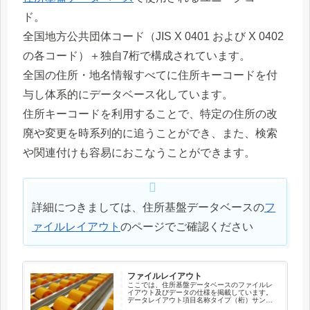
ド。
全国地方公共団体コード（JIS X 0401 および X 0402
の各コード）＋独自7桁で構成されています。
全国の住所・地名情報すべてに住所キーコードを付
与し体系的にデータベース化しています。
住所キーコードを利用することで、特定の住所の改
廃や変更を時系列的に追うことができ、また、検索
や関連付けも容易におこなうことができます。
詳細につきましては、住所基盤データベースの
フ
ァイルレイアウト
のページでご確認ください
ファイルレイアウト
ここでは、住所基盤データベースのファイルレ
イアウト及びデータの仕様を掲載しています。
データレイアウト項目名称タイプ（桁）サンプ
ル住所キーコードX（12）041010003001新住