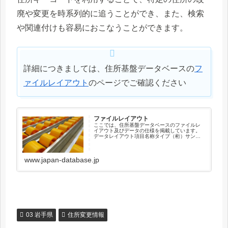
廃や変更を時系列的に追うことができ、また、検索
や関連付けも容易におこなうことができます。
詳細につきましては、住所基盤データベースの
フ
ァイルレイアウト
のページでご確認ください
ファイルレイアウト
ここでは、住所基盤データベースのファイルレ
イアウト及びデータの仕様を掲載しています。
データレイアウト項目名称タイプ（桁）サンプ
ル住所キーコードX（12）041010003001新住
所キーコードX（12）000000000000順序コー
ドX（...
www.japan-database.jp
03 岩手県
住所変更情報