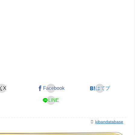
X
Facebook
はてブ
LINE
kibandatabase