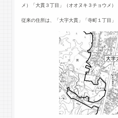
メ）「大貫３丁目」（オオヌキ３チョウメ）
従来の住所は、「大字大貫」「寺町１丁目」