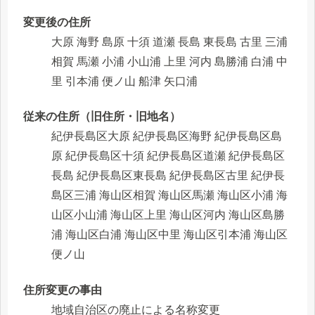
変更後の住所
大原 海野 島原 十須 道瀬 長島 東長島 古里 三浦
相賀 馬瀬 小浦 小山浦 上里 河内 島勝浦 白浦 中
里 引本浦 便ノ山 船津 矢口浦
従来の住所（旧住所・旧地名）
紀伊長島区大原 紀伊長島区海野 紀伊長島区島
原 紀伊長島区十須 紀伊長島区道瀬 紀伊長島区
長島 紀伊長島区東長島 紀伊長島区古里 紀伊長
島区三浦 海山区相賀 海山区馬瀬 海山区小浦 海
山区小山浦 海山区上里 海山区河内 海山区島勝
浦 海山区白浦 海山区中里 海山区引本浦 海山区
便ノ山
住所変更の事由
地域自治区の廃止による名称変更